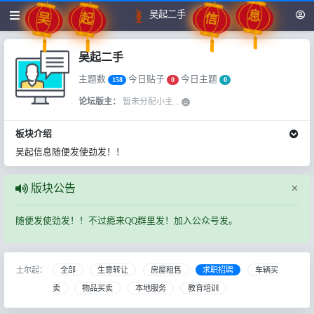
吴起二手
吴
起
吴起二手
主题数
今日贴子
今日主题
158
0
0
论坛版主：
暂未分配小主...
板块介绍
吴起信息随便发使劲发！！
×
版块公告
随便发使劲发！！不过瘾来QQ群里发！加入公众号发。
土尔起：
全部
生意转让
房屋租售
求职招聘
车辆买
卖
物品买卖
本地服务
教育培训