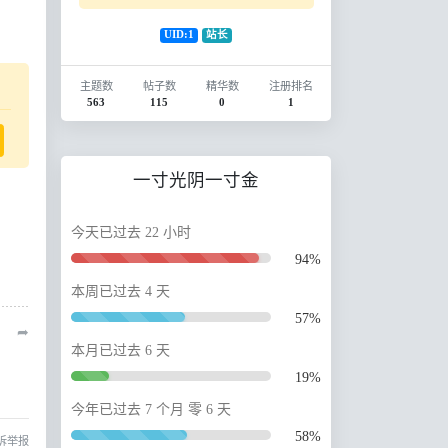
UID:1
站长
主题数
帖子数
精华数
注册排名
563
115
0
1
一寸光阴一寸金
今天已过去 22 小时
94%
本周已过去 4 天
57%
➦
本月已过去 6 天
19%
今年已过去 7 个月 零 6 天
58%
诉举报