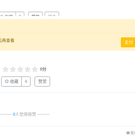
后再查看
支付
0分
收藏
0
赞赏
────
0
人觉得很赞
────
投