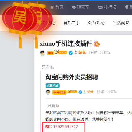
首页
聊天室
排行榜
吴
起
吴起贴吧
吴起二手
公益活动
生活问答
xiuno手机连接插件
站长
9月前
只看Ta
ming
只看Ta