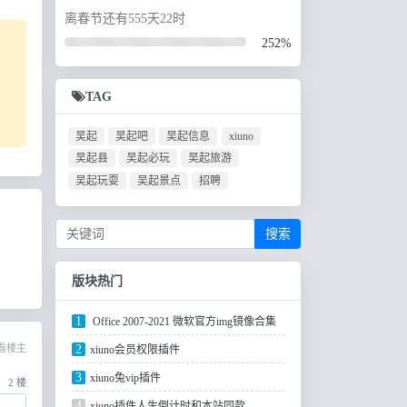
离春节还有555天22时
252%
TAG
吴起
吴起吧
吴起信息
xiuno
吴起县
吴起必玩
吴起旅游
吴起玩耍
吴起景点
招聘
搜索
版块热门
1
Office 2007-2021 微软官方img镜像合集
看楼主
2
xiuno会员权限插件
3
xiuno兔vip插件
2
楼
4
xiuno插件人生倒计时和本站同款