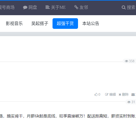
靓号商场
网盘
关于ME
友邻
搜索
影视音乐
吴起搭子
超强干货
本站公告
358