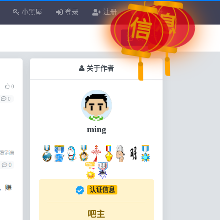
小黑屋
登录
注册
QQ登录
息
信
发新帖
关于作者
0
0
ming
认证信息
吧主